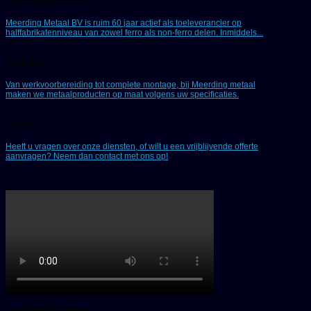
OVER MEERDING METAAL
Meerding Metaal BV is ruim 60 jaar actief als toeleverancier op
halffabrikatenniveau van zowel ferro als non-ferro delen. Inmiddels...
DISCIPLINES
Van werkvoorbereiding tot complete montage, bij Meerding metaal
maken we metaalproducten op maat volgens uw specificaties.
CONTACT
Heeft u vragen over onze diensten, of wilt u een vrijblijvende offerte
aanvragen? Neem dan contact met ons op!
Over Meerding Metaal